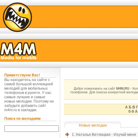
Приветствуем Вас!
Вы находитесь на сайте с
самой большой коллекцией
мелодий для мобильных
Добро пожаловать на сайт
M4M.RU
- Ко
телефонов. Для поиска конкретной мелоди
телефонов в рунете. У нас
самые лучшие и самые
новые мелодии. Поэтому не
забудьте добавить сайт
А
Б
В
m4m.ru в
закладки
.
0-9
A
Поиск по мелодиям
Новые мелодии
1.
Наталья Ветлицкая - Изучай меня