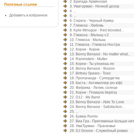
2.
Бригада Армянская
Полезные ссылки
3.
Уматурман - Ночной дозор
4.
...
Добавить в избранное
5.
...
6.
Серега - Черный бумер
7.
Глюкоза - Любовь
8.
Kylie Minogue - Red blooded...
9.
Глюкоза - Малыш v.2
10.
Глюкоза - Малыш
11.
Глюкоза - Глюкоза Ностра
12.
Корни - Корни
13.
Benny Benassi - No matter what...
14.
Rammstein - Mutter
15.
Корни - Ты узнаешь ее
16.
Benny Benassi - Illusion
17.
Britney Spears - Toxic
18.
Пропаганда - Супердетка
19.
Каста - Антикиллер (из к/ф)
20.
Фабрика - Лелик, солнце
21.
Корни - Плакала берёза
22.
D12 - My Band
23.
Benny Benassi - Able To Love
24.
Benny Benassi - Satisfaction...
25.
...
26.
Бумер Remix
27.
Виа Гра - Притяженья больше не
28.
УмаТурман - Прасковья
29.
DJ Groove - Служебный роман