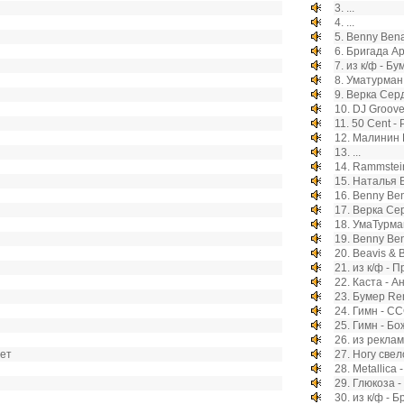
3.
...
4.
...
5.
Benny Benass
6.
Бригада А
7.
из к/ф - Бум
8.
Уматурман 
9.
Верка Серд
10.
DJ Groov
11.
50 Cent - P
12.
Малинин Н
13.
...
14.
Rammstein
15.
Наталья В
16.
Benny Bena
17.
Верка Сер
18.
УмаТурман
19.
Benny Bena
20.
Beavis & 
21.
из к/ф - 
22.
Каста - А
23.
Бумер Re
24.
Гимн - С
25.
Гимн - Бо
26.
из рекла
нет
27.
Ногу свел
28.
Metallica -
29.
Глюкоза -
30.
из к/ф - Б