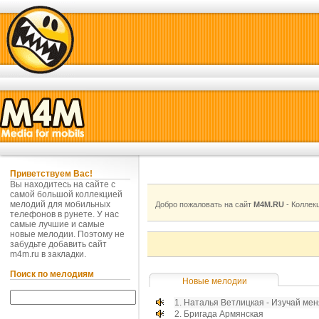
Приветствуем Вас!
Вы находитесь на сайте с
самой большой коллекцией
мелодий для мобильных
Добро пожаловать на сайт
M4M.RU
- Коллек
телефонов в рунете. У нас
самые лучшие и самые
новые мелодии. Поэтому не
забудьте добавить сайт
m4m.ru в
закладки
.
Поиск по мелодиям
Новые мелодии
1.
Наталья Ветлицкая - Изучай мен
2.
Бригада Армянская