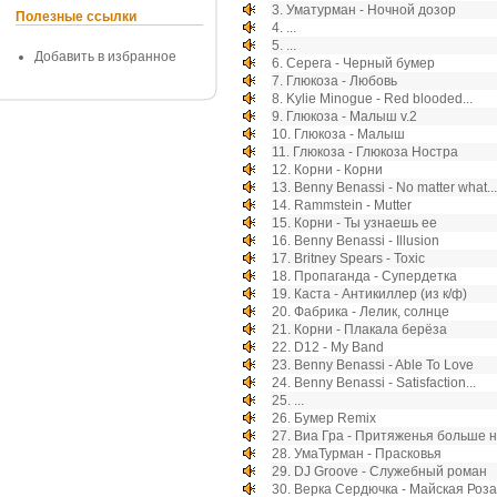
3.
Уматурман - Ночной дозор
Полезные ссылки
4.
...
5.
...
Добавить в избранное
6.
Серега - Черный бумер
7.
Глюкоза - Любовь
8.
Kylie Minogue - Red blooded...
9.
Глюкоза - Малыш v.2
10.
Глюкоза - Малыш
11.
Глюкоза - Глюкоза Ностра
12.
Корни - Корни
13.
Benny Benassi - No matter what...
14.
Rammstein - Mutter
15.
Корни - Ты узнаешь ее
16.
Benny Benassi - Illusion
17.
Britney Spears - Toxic
18.
Пропаганда - Супердетка
19.
Каста - Антикиллер (из к/ф)
20.
Фабрика - Лелик, солнце
21.
Корни - Плакала берёза
22.
D12 - My Band
23.
Benny Benassi - Able To Love
24.
Benny Benassi - Satisfaction...
25.
...
26.
Бумер Remix
27.
Виа Гра - Притяженья больше 
28.
УмаТурман - Прасковья
29.
DJ Groove - Служебный роман
30.
Верка Сердючка - Майская Роза