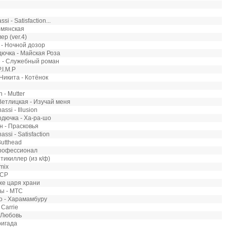
i - Satisfaction...
рмянская
ер (ver.4)
- Ночной дозор
ючка - Майская Роза
e - Служебный роман
.I.M.P
икита - Котёнок
 - Mutter
етлицкая - Изучай меня
ssi - Illusion
дючка - Ха-ра-шо
 - Прасковья
ssi - Satisfaction
Butthead
Профессионал
нтикиллер (из к/ф)
mix
ССР
же царя храни
мы - МТС
о - Харамамбуру
 Carrie
 Любовь
ригада