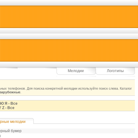
Мелодии
Логотипы
ных телефонов. Для поиска конкретной мелодии используйте поиск слева. Каталог
зарубежные
.
Ю
Я
-
Все
Y
Z
-
Все
рные мелодии
ерный бумер
х