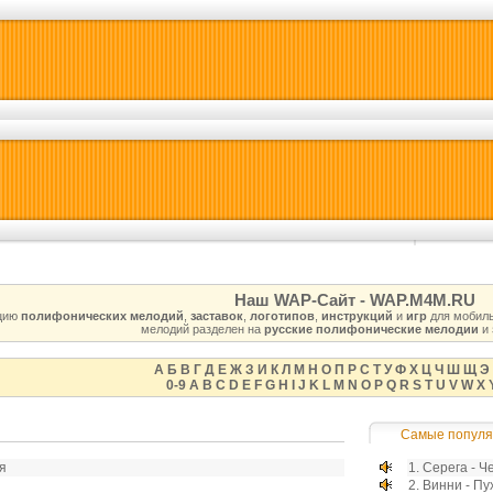
Наш WAP-Сайт - WAP.M4M.RU
цию
полифонических мелодий
,
заставок
,
логотипов
,
инструкций
и
игр
для мобиль
мелодий разделен на
русские полифонические мелодии
и
А
Б
В
Г
Д
Е
Ж
З
И
К
Л
М
Н
О
П
Р
С
Т
У
Ф
Х
Ц
Ч
Ш
Щ
Э
0-9
A
B
C
D
E
F
G
H
I
J
K
L
M
N
O
P
Q
R
S
T
U
V
W
X
Самые популя
я
1.
Серега - Ч
2.
Винни - Пу